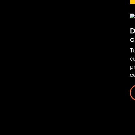
D
c
Tu
cu
pr
ce