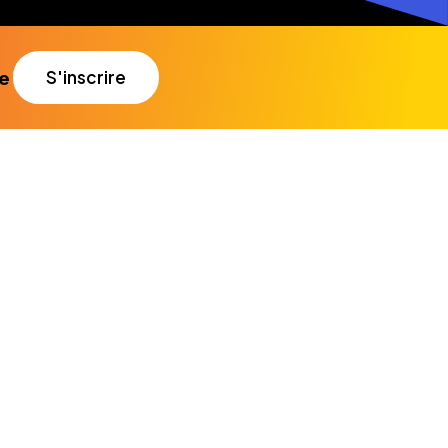
re
S'inscrire