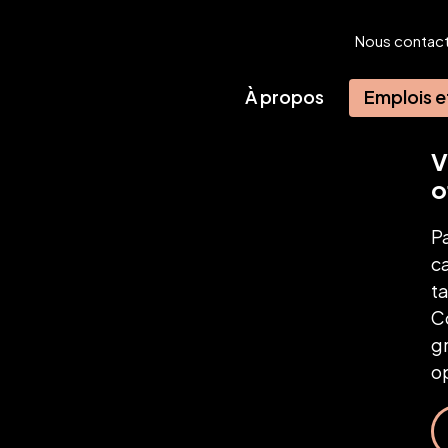
Nous contac
À propos
Emplois e
V
o
P
c
ta
C
g
op