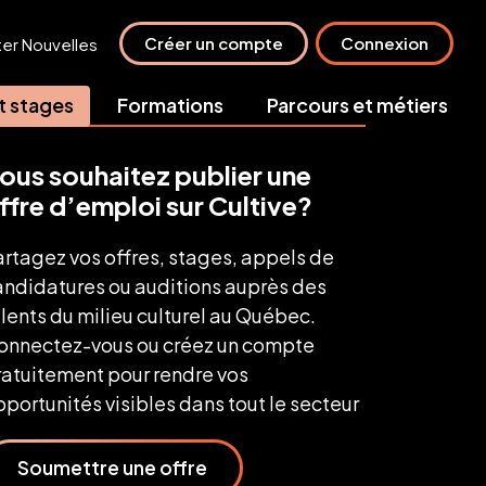
Créer un compte
Connexion
ter
Nouvelles
t stages
Formations
Parcours et métiers
ous souhaitez publier une
ffre d’emploi sur Cultive?
artagez vos offres, stages, appels de
andidatures ou auditions auprès des
lents du milieu culturel au Québec.
onnectez-vous ou créez un compte
ratuitement pour rendre vos
portunités visibles dans tout le secteur
Soumettre une offre